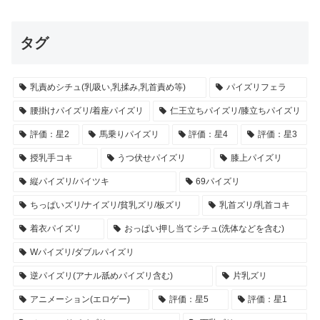
タグ
乳責めシチュ(乳吸い,乳揉み,乳首責め等)
パイズリフェラ
腰掛けパイズリ/着座パイズリ
仁王立ちパイズリ/膝立ちパイズリ
評価：星2
馬乗りパイズリ
評価：星4
評価：星3
授乳手コキ
うつ伏せパイズリ
膝上パイズリ
縦パイズリ/パイツキ
69パイズリ
ちっぱいズリ/ナイズリ/貧乳ズリ/板ズリ
乳首ズリ/乳首コキ
着衣パイズリ
おっぱい押し当てシチュ(洗体などを含む)
Wパイズリ/ダブルパイズリ
逆パイズリ(アナル舐めパイズリ含む)
片乳ズリ
アニメーション(エロゲー)
評価：星5
評価：星1