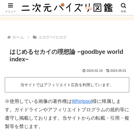
パイズリ、パイズリフェラ、乳首ズリなどのおっぱいプレイのある二次元作品
を紹介するサイト
メニュー
検索
ホーム
エロゲー/エロゲ
はじめるセカイの理想論 −goodbye world
index−
2024.02.19
2024.05.01
当サイトではアフィリエイト広告を利用しています。
※使用している画像の著作権は
Whirlpool
様に帰属しま
す。ガイドラインやアフィリエイトプログラムの規約等に
遵守し掲載しております。当サイトからの転載・引用・複
製等を禁じます。