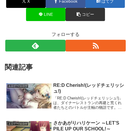
X
Facebook
はてブ
LINE
コピー
フォローする
関連記事
RE:D Cherish!(レッドチェリッシ
エロゲー/エロゲ
ュ!)
「RE:D Cherish!(レッドチェリッシュ!)」
は、ダイナーレストランの再建と荒くれ
者たちとのバトルが主軸の物語です。過
去作同様、熱いシーンが多々あります。
おっぱいプレイは、パイズリフェラと前
戯で乳揉みしているシーンがあります。
さかあがりハリケーン ～LET’S
エロゲー/エロゲ
PILE UP OUR SCHOOL!～