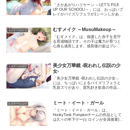
「さかあがりハリケーン ～LET’S PILE
UP OUR SCHOOL!～」には、おっぱいプ
レイがパイズリフェラが1シーンしかあり
ません。破天荒な主人公が繰り広げる青
春学園モノとして、シナリオはそこそこ
好評なのでそれを目当てにすると良いで
むすメイク ～MusuMakeup～
エロゲー/エロゲ
しょう。興味のある方は、終売前に確保
「むすメイク」は、保護した赤子を見守
しておきましょう。
る育成物語です。その子は魔力が育つと
心身も成長します。成長後の姿はプレイ
ヤーがカスタムできるため、キャラメイ
クゲーでもあります。成長後であれば、
パイズリもしてもらえます。終売も近い
ので、購入はお早めに！
美少女万華鏡 -呪われし伝説の少
エロゲー/エロゲ
女-
「美少女万華鏡 -呪われし伝説の少女-」
には、ちっぱいによるパイズリフェラと
乳首ズリがあり、貧乳好き歓喜の作品で
す！強気の女の子に責められるプレイも
多く、Mっ気のある方にもおすすめで
す！他のシーンも濃厚なので、巨乳好き
ミート・イート・ガール
エロゲー/エロゲ
でも一度プレイしてみてほしい作品で
「ミート・イート・ガール」は、
す。
HonkyTonk Pumpkinチームの作品として
は久々の年下ゲー(ヒロインが全員後輩)で
す。全員が巨乳でパイズリも豊富です。
しかも、全て複数回挟射な上にアニメー