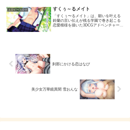
ションで動きます！興味のある方は是非
どうぞ。
すくぅ～るメイト
エロゲー/エロゲ
「すくぅ〜るメイト」は、願いを叶える
鈴蘭の言い伝えが残る学園で巻き起こる
恋愛模様を描いた3DCGアドベンチャーゲ
ームです。イリュージョンらしく様々な
体位などでエッチを堪能できます。パイ
ズリなどの奉仕ももちろんありますよ。
終売間近なのでご注意ください。
刹那にかける恋はなび
美少女万華鏡異聞 雪おんな